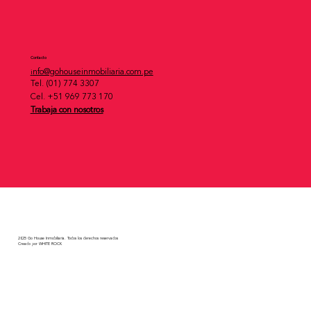
Contacto
nfo@gohouseinmobiliaria.com.pe
i
Tel.
(01) 774 3307
Cel.
+51 969 773 170
Trabaja con nosotros
2025 Go House Inmobiliaria. Todos los derechos reservados
Creado por WHITE ROCK