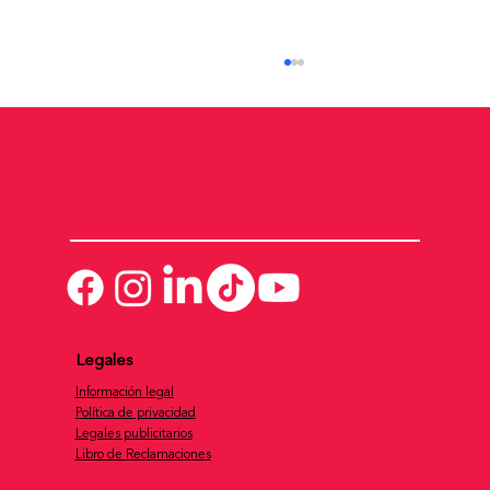
Condo hoteles: el modelo inmobiliario
que combina turismo e inversión y
Legales
ahora permite ingresar con cuotas
accesibles.
Información legal
Política de privacidad
Legales publicitarios
Libro de Reclamaciones